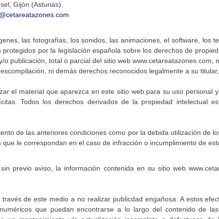
sel, Gijón (Asturias).
s@cetareatazones.com
genes, las fotografías, los sonidos, las animaciones, el software, los 
tegidos por la legislación española sobre los derechos de propiedad
 publicación, total o parcial del sitio web www.cetareatazones.com, ni 
 descompilación, ni demás derechos reconocidos legalmente a su titular,
lizar el material que aparezca en este sitio web para su uso personal 
 ilícitas. Todos los derechos derivados de la propiedad intelectua
o de las anteriores condiciones como por la debida utilización de l
es que le correspondan en el caso de infracción o incumplimiento de est
n previo aviso, la información contenida en su sitio web www.ceta
vés de este medio a no realizar publicdad engañosa. A estos efecto
 numéricos que puedan encontrarse a lo largo del contenido de l