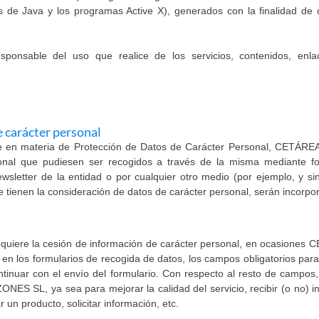
s de Java y los programas Active X), generados con la finalidad de 
esponsable del uso que realice de los servicios, contenidos, enlace
e carácter personal
nte en materia de Protección de Datos de Carácter Personal, CETÁRE
nal que pudiesen ser recogidos a través de la misma mediante form
ewsletter de la entidad o por cualquier otro medio (por ejemplo, y sin
ue tienen la consideración de datos de carácter personal, serán incor
equiere la cesión de información de carácter personal, en ocasiones 
en los formularios de recogida de datos, los campos obligatorios para
tinuar con el envío del formulario. Con respecto al resto de campos, 
S SL, ya sea para mejorar la calidad del servicio, recibir (o no) in
r un producto, solicitar información, etc.