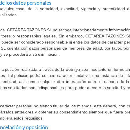
de los datos personales
alquier caso, de la veracidad, exactitud, vigencia y autenticidad 
alizados.
años. CETÁREA TAZONES SL no recoge intencionadamente información
nitores o responsables legales. Sin embargo, CETÁREA TAZONES SL
 no puede ser considerado responsable si entre los datos de carácter p
 cuenta con datos personales de menores de edad, por favor, póng
y se procederá a su eliminación.
r la petición realizada a través de la web (ya sea mediante un formular
ios. Tal petición podrá ser, sin carácter limitativo, una instancia de i
e la entidad, así como cualquier otra interacción entre el usuario
atos solicitados son indispensables para poder atender la solicitud y
carácter personal no siendo titular de los mismos, este deberá, con ca
 párrafos anteriores y obtener su consentimiento siempre que fuera
mpliera estos requisitos.
ancelación y oposición