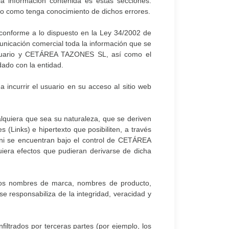
 información contenida es estas secciones.
o como tenga conocimiento de dichos errores.
conforme a lo dispuesto en la Ley 34/2002 de
unicación comercial toda la información que se
e usuario y CETÁREA TAZONES SL, así como el
dado con la entidad.
ncurrir el usuario en su acceso al sitio web
quiera que sea su naturaleza, que se deriven
 (Links) e hipertexto que posibiliten, a través
 ni se encuentran bajo el control de CETÁREA
iera efectos que pudieran derivarse de dicha
os nombres de marca, nombres de producto,
responsabiliza de la integridad, veracidad y
ltrados por terceras partes (por ejemplo, los