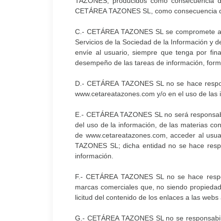
TAZONES, producidos como consecuencia de 
CETÁREA TAZONES SL, como consecuencia de lo
C.- CETÁREA TAZONES SL se compromete a no r
Servicios de la Sociedad de la Información y 
envíe al usuario, siempre que tenga por fi
desempeño de las tareas de información, formac
D.- CETÁREA TAZONES SL no se hace responsab
www.cetareatazones.com y/o en el uso de las 
E.- CETÁREA TAZONES SL no será responsable 
del uso de la información, de las materias con
de www.cetareatazones.com, acceder al usuar
TAZONES SL; dicha entidad no se hace respon
información.
F.- CETÁREA TAZONES SL no se hace respon
marcas comerciales que, no siendo propiedad
licitud del contenido de los enlaces a las w
G.- CETÁREA TAZONES SL no se responsabiliza 