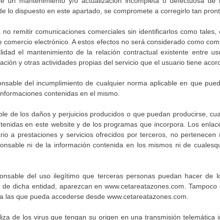
un mantenimiento y/o actualización incompleta o defectuosa de la
 dispuesto en este apartado, se compromete a corregirlo tan pront
emitir comunicaciones comerciales sin identificarlos como tales, 
de comercio electrónico. A estos efectos no será considerado como com
nalidad el mantenimiento de la relación contractual existente entr
ión y otras actividades propias del servicio que el usuario tiene acor
le del incumplimiento de cualquier norma aplicable en que pueda i
informaciones contenidas en el mismo.
de los daños y perjuicios producidos o que puedan producirse, cual
tenidas en este website y de los programas que incorpora. Los enlaces
io a prestaciones y servicios ofrecidos por terceros, no pertenecen
sable ni de la información contenida en los mismos ni de cualesqu
sable del uso ilegítimo que terceras personas puedan hacer de l
 de dicha entidad, aparezcan en www.cetareatazones.com. Tampoco se 
ebs a las que pueda accederse desde www.cetareatazones.com.
de los virus que tengan su origen en una transmisión telemática infi