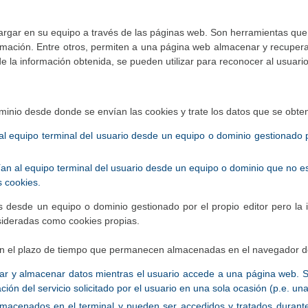
rgar en su equipo a través de las páginas web. Son herramientas que t
ormación. Entre otros, permiten a una página web almacenar y recupera
 la información obtenida, se pueden utilizar para reconocer al usuario 
minio desde donde se envían las cookies y trate los datos que se obten
l equipo terminal del usuario desde un equipo o dominio gestionado po
an al equipo terminal del usuario desde un equipo o dominio que no es 
s cookies.
s desde un equipo o dominio gestionado por el propio editor pero la
sideradas como cookies propias.
ún el plazo de tiempo que permanecen almacenadas en el navegador del
ar y almacenar datos mientras el usuario accede a una página web. 
ción del servicio solicitado por el usuario en una sola ocasión (p.e. una
lmacenados en el terminal y pueden ser accedidos y tratados durante