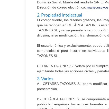
Domicilio Social: Muelle del rendiello S/N El Mu
Dirección de correo electrónico:
mariscosvivo
2. Propiedad Intelectual
El código fuente, los diseños gráficos, las imá
que se recogen en CETÁREA TAZONES están pro
TAZONES SL y no se permite la reproducción y/o
difusión, ni su modificación, transformación o
El usuario, única y exclusivamente, puede uti
comerciales o para incurrir en actividades
TAZONES SL.
CETÁREA TAZONES SL velará por el cumplimient
ejercitando todas las acciones civiles y penal
3. Varios
A.- CETÁREA TAZONES SL podrá modificar, si
presentación.
B.- CETÁREA TAZONES SL se compromete a tra
publicidad engañosa los errores formales o