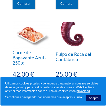
Comprar
Comprar
Carne de
Pulpo de Roca del
Bogavante Azul ·
Cantábrico
250 g
42,00 €
25,00 €
Utilizamos cookies propias y de terceros para mejorar nuestros servicios
de navegación y para realizar estadísticas de visitas al WebSite. Para
obtener más información sobre el uso de cookies visita
privacidad
.
Comprar
Comprar
Si continúas navegando, consideramos que aceptas su uso.
Acepto