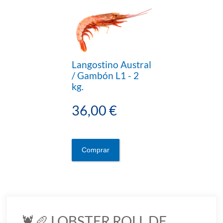
Langostino Austral
/ Gambón L1 - 2
kg.
36,00 €
Comprar
🦞🥖 LOBSTER ROLL DE