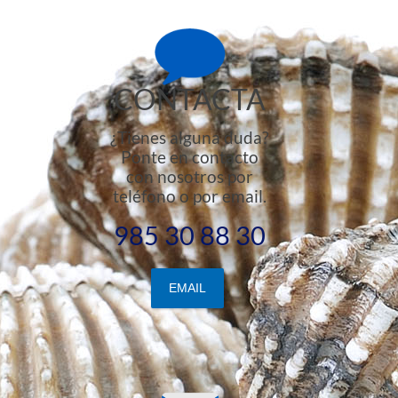
CONTACTA
¿Tienes alguna duda?
Ponte en contacto
con nosotros por
teléfono o por email.
985 30 88 30
EMAIL