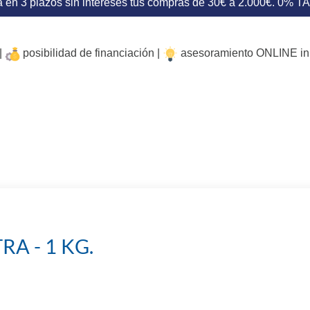
 en 3 plazos sin intereses tus compras de 30€ a 2.000€. 0% T
|
posibilidad de financiación |
asesoramiento ONLINE i
RA - 1 KG.