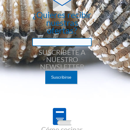
¿Quieres recibir
nuestras
ofertas?
SUSCRÍBETE A
NUESTRO
NEWSLETTER
Cómo cocinar