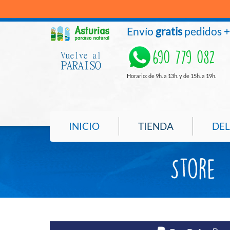
Envío
gratis
pedidos 
690 779 082
Horario: de 9h. a 13h. y de 15h. a 19h.
INICIO
TIENDA
DEL