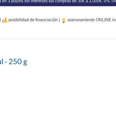
 en 3 plazos sin intereses tus compras de 30€ a 2.000€. 0% T
|
posibilidad de financiación |
asesoramiento ONLINE i
 · 250 g