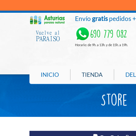
Envío
gratis
pedidos 
690 779 082
Horario: de 9h. a 13h. y de 15h. a 19h.
INICIO
TIENDA
DEL