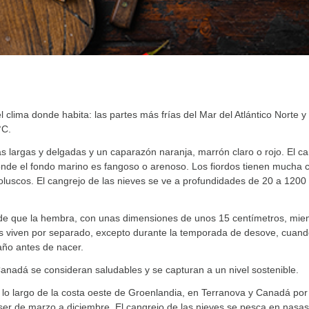
 clima donde habita: las partes más frías del Mar del Atlántico Norte y
°C.
 largas y delgadas y un caparazón naranja, marrón claro o rojo. El ca
donde el fondo marino es fangoso o arenoso. Los fiordos tienen mucha 
moluscos. El cangrejo de las nieves se ve a profundidades de 20 a 12
nde que la hembra, con unas dimensiones de unos 15 centímetros, mien
 viven por separado, excepto durante la temporada de desove, cuando 
año antes de nacer.
anadá se consideran saludables y se capturan a un nivel sostenible.
 lo largo de la costa oeste de Groenlandia, en Terranova y Canadá po
e ser de marzo a diciembre. El cangrejo de las nieves se pesca en nasas