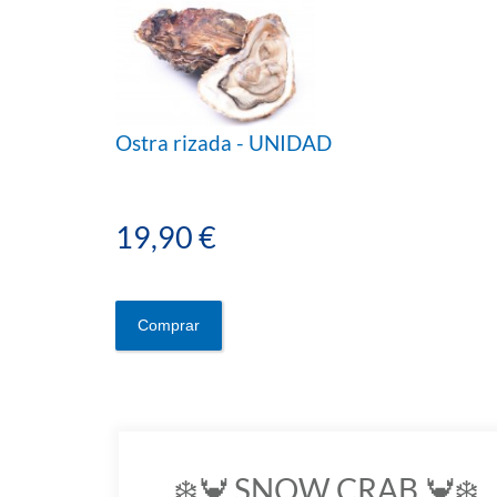
Ostra rizada - UNIDAD
19,90 €
Comprar
❄️🦀 SNOW CRAB 🦀❄️