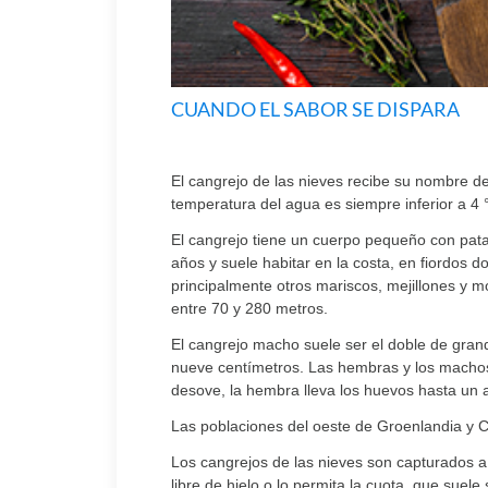
CUANDO EL SABOR SE DISPARA
El cangrejo de las nieves recibe su nombre del
temperatura del agua es siempre inferior a 4 
El cangrejo tiene un cuerpo pequeño con patas
años y suele habitar en la costa, en fiordos 
principalmente otros mariscos, mejillones y 
entre 70 y 280 metros.
El cangrejo macho suele ser el doble de gra
nueve centímetros. Las hembras y los machos
desove, la hembra lleva los huevos hasta un 
Las poblaciones del oeste de Groenlandia y C
Los cangrejos de las nieves son capturados a
libre de hielo o lo permita la cuota, que suel