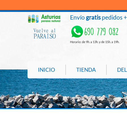
Envío
gratis
pedidos 
690 779 082
Horario: de 9h. a 13h. y de 15h. a 19h.
INICIO
TIENDA
DEL