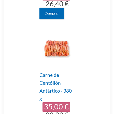
26,40 €
Comprar
Carne de
Centóllón
Antártico · 380
g
35,00 €