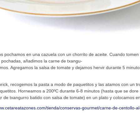
 los pochamos en una cazuela con un chorrito de aceite. Cuando tomen c
 pochadas, añadimos la carne de txangu-
mos. Agregamos la salsa de tomate y dejamos hervir durante 5 minutos
 brick, recogemos la pasta a modo de paquetitos y las atamos con un t
aquetitos. Horneamos a 200ºC durante 6-8 minutos (hasta que se dore l
r de txangurro batido con salsa de tomate) en un plato y colocamos en
ww.cetareatazones.com/tienda/conservas-gourmet/carne-de-centollo-al-