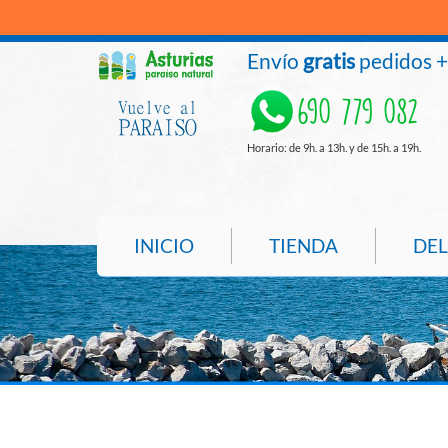
Envío
gratis
pedidos 
690 779 082
Horario: de 9h. a 13h. y de 15h. a 19h.
INICIO
TIENDA
DEL